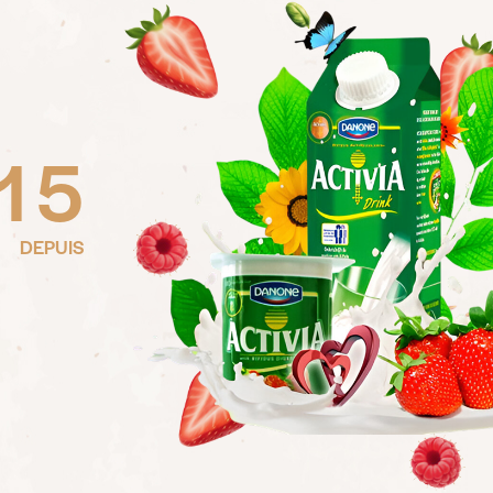
1
5
DEPUIS